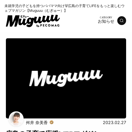
未就学児の子どもを持つパパママ向け🐻広島の子育てLIFEをもっと楽しむウ
ェブマガジン【Muguuu（むぎゅー）】
お知らせ
特集
くらし
おいしい
お知らせ
おでかけ
舛井 奈美香
2023.02.27
Muguuuとは
運営会社