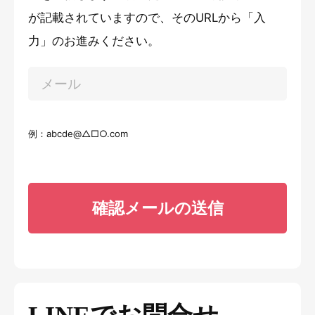
が記載されていますので、そのURLから「入
Muguuuとは
運営会社
力」のお進みください。
広告掲載について
プライバシーポリシー
インフォマティブデータポリシ
お問合せ
ー
例：abcde@△□○.com
利用規約