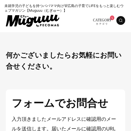
未就学児の子どもを持つパパママ向け🐻広島の子育てLIFEをもっと楽しむウ
ェブマガジン【Muguuu（むぎゅー）】
CATEGORY
何かございましたらお気軽にお問い
合せください。
特集
くらし
フォームでお問合せ
おいしい
お知らせ
おでかけ
入力頂きましたメールアドレスに確認用のメー
ルを送信します。届いたメールに確認用のURL